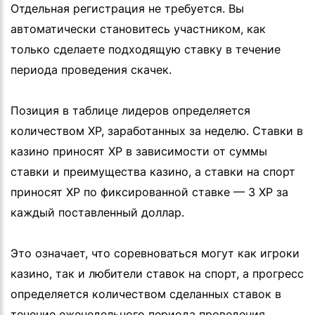
Отдельная регистрация не требуется. Вы
автоматически становитесь участником, как
только сделаете подходящую ставку в течение
периода проведения скачек.
Позиция в таблице лидеров определяется
количеством XP, заработанных за неделю. Ставки в
казино приносят XP в зависимости от суммы
ставки и преимущества казино, а ставки на спорт
приносят XP по фиксированной ставке — 3 XP за
каждый поставленный доллар.
Это означает, что соревноваться могут как игроки
казино, так и любители ставок на спорт, а прогресс
определяется количеством сделанных ставок в
течение еженедельного периода проведения