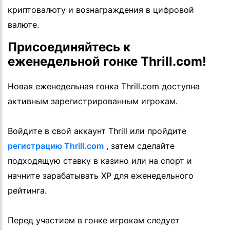
криптовалюту и вознаграждения в цифровой
валюте.
Присоединяйтесь к
еженедельной гонке Thrill.com!
Новая еженедельная гонка Thrill.com доступна
активным зарегистрированным игрокам.
Войдите в свой аккаунт Thrill или пройдите
регистрацию Thrill.com
, затем сделайте
подходящую ставку в казино или на спорт и
начните зарабатывать XP для еженедельного
рейтинга.
Перед участием в гонке игрокам следует