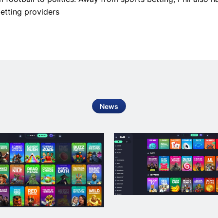
etting providers
News