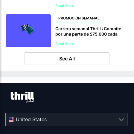
Bonificaciones y Recompensas por
Read More
Subir de Nivel
PROMOCIÓN SEMANAL
Carrera semanal Thrill : Compite
por una parte de $75,000 cada
semana.
Read More
See All
United States