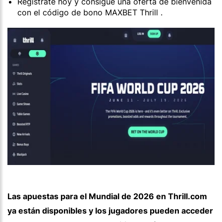
Regístrate hoy y consigue una oferta de bienvenida
con el código de bono MAXBET Thrill .
Las apuestas para el Mundial de 2026 en Thrill.com
ya están disponibles y los jugadores pueden acceder