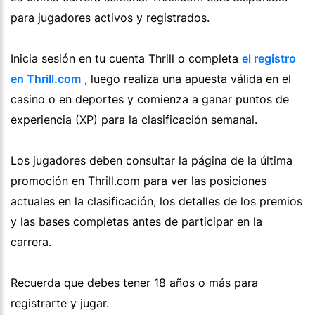
para jugadores activos y registrados.
Inicia sesión en tu cuenta Thrill o completa
el registro
en Thrill.com
, luego realiza una apuesta válida en el
casino o en deportes y comienza a ganar puntos de
experiencia (XP) para la clasificación semanal.
Los jugadores deben consultar la página de la última
promoción en Thrill.com para ver las posiciones
actuales en la clasificación, los detalles de los premios
y las bases completas antes de participar en la
carrera.
Recuerda que debes tener 18 años o más para
registrarte y jugar.