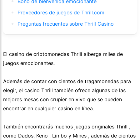
Bono de bienvenida emocionante
Proveedores de juegos de Thrill.com
Preguntas frecuentes sobre Thrill Casino
El casino de criptomonedas Thrill alberga miles de
juegos emocionantes.
Además de contar con cientos de tragamonedas para
elegir, el casino Thrill también ofrece algunas de las
mejores mesas con crupier en vivo que se pueden
encontrar en cualquier casino en línea.
También encontrarás muchos juegos originales Thrill ,
como Dados, Keno , Limbo y Mines , además de cientos