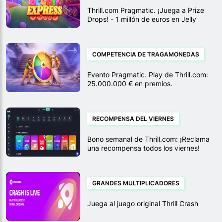
Thrill.com Pragmatic. ¡Juega a Prize
Drops! - 1 millón de euros en Jelly
Express.
COMPETENCIA DE TRAGAMONEDAS
Evento Pragmatic. Play de Thrill.com:
25.000.000 € en premios.
RECOMPENSA DEL VIERNES
Bono semanal de Thrill.com: ¡Reclama
una recompensa todos los viernes!
GRANDES MULTIPLICADORES
Juega al juego original Thrill Crash