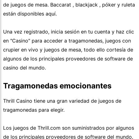
de juegos de mesa. Baccarat , blackjack , póker y ruleta
están disponibles aquí.
Una vez registrado, inicia sesión en tu cuenta y haz clic
en "Casino" para acceder a tragamonedas, juegos con
crupier en vivo y juegos de mesa, todo ello cortesía de
algunos de los principales proveedores de software de
casino del mundo.
Tragamonedas emocionantes
Thrill Casino tiene una gran variedad de juegos de
tragamonedas para elegir.
Los juegos de Thrill.com son suministrados por algunos
de los principales proveedores de software del mundo,