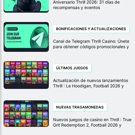
Aniversario Thrill 2026: 31 días de
recompensas y eventos
BONIFICACIONES Y ACTUALIZACIONES
Canal de Telegram Thrill Casino: Únete
para obtener códigos promocionales y
ofertas del casino.
ÚLTIMOS JUEGOS
Actualización de nuevos lanzamientos
Thrill : Le Hoodigan, Football 2026 y
nuevos juegos de casino.
NUEVAS TRAGAMONEDAS
Nuevos juegos de casino en Thrill : True
Grit Redemption 2, Football 2026 y
más.