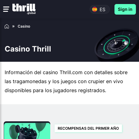
ES
Sign in
Casino
Casino Thrill
Información del casino Thrill.com con detalles sobre
las tragamonedas y los juegos con crupier en vivo
disponibles para los jugadores registrados.
RECOMPENSAS DEL PRIMER AÑO