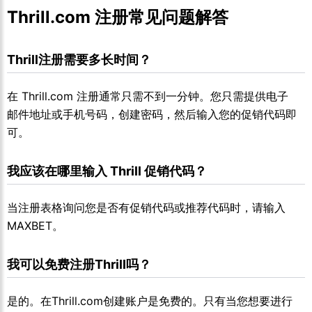
Thrill.com 注册常见问题解答
Thrill注册需要多长时间？
在 Thrill.com 注册通常只需不到一分钟。您只需提供电子
邮件地址或手机号码，创建密码，然后输入您的促销代码即
可。
我应该在哪里输入 Thrill 促销代码？
当注册表格询问您是否有促销代码或推荐代码时，请输入
MAXBET。
我可以免费注册Thrill吗？
是的。在Thrill.com创建账户是免费的。只有当您想要进行