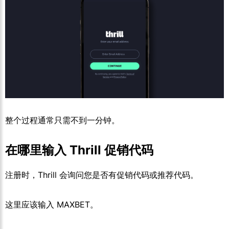
整个过程通常只需不到一分钟。
在哪里输入 Thrill 促销代码
注册时，Thrill 会询问您是否有促销代码或推荐代码。
这里应该输入 MAXBET。