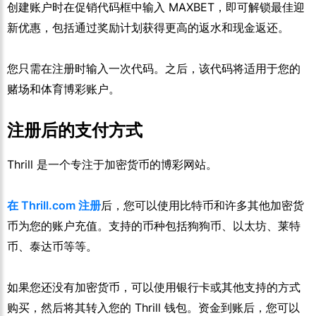
创建账户时在促销代码框中输入 MAXBET，即可解锁最佳迎
新优惠，包括通过奖励计划获得更高的返水和现金返还。
您只需在注册时输入一次代码。之后，该代码将适用于您的
赌场和体育博彩账户。
注册后的支付方式
Thrill 是一个专注于加密货币的博彩网站。
在 Thrill.com 注册
后，您可以使用比特币和许多其他加密货
币为您的账户充值。支持的币种包括狗狗币、以太坊、莱特
币、泰达币等等。
如果您还没有加密货币，可以使用银行卡或其他支持的方式
购买，然后将其转入您的 Thrill 钱包。资金到账后，您可以