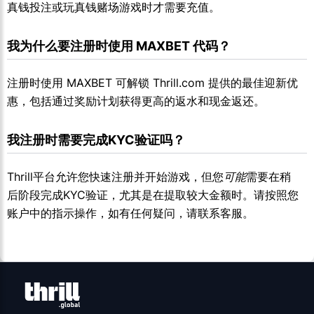
真钱投注或玩真钱赌场游戏时才需要充值。
我为什么要注册时使用 MAXBET 代码？
注册时使用 MAXBET 可解锁 Thrill.com 提供的最佳迎新优
惠，包括通过奖励计划获得更高的返水和现金返还。
我注册时需要完成KYC验证吗？
Thrill平台允许您快速注册并开始游戏，但您
可能
需要在稍
后阶段完成KYC验证，尤其是在提取较大金额时。请按照您
账户中的指示操作，如有任何疑问，请联系客服。