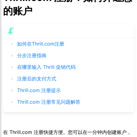
的账户
如何在Thrill.com注册
分步注册指南
在哪里输入 Thrill 促销代码
注册后的支付方式
Thrill.com 注册提示
Thrill.com 注册常见问题解答
在 Thrill.com 注册快捷方便。您可以在一分钟内创建账户，