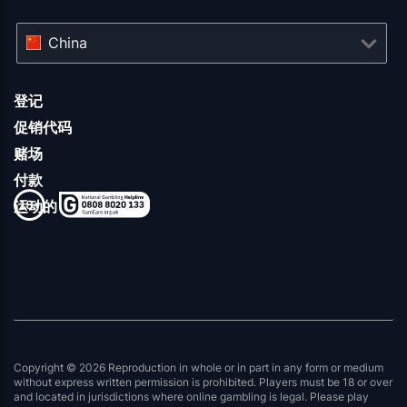
China
登记
促销代码
赌场
付款
运动的
Copyright © 2026 Reproduction in whole or in part in any form or medium
without express written permission is prohibited. Players must be 18 or over
and located in jurisdictions where online gambling is legal. Please play