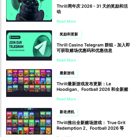
Thrill周年庆 2026 - 31 天的奖励和活
动
Read More
奖励和更新
Thrill Casino Telegram 群组 - 加入即
可获取赌场优惠码和优惠信息
Read More
最新游戏
Thrill最新游戏发布更新：Le
Hoodigan、Football 2026 和全新赌
场游戏
Read More
新老虎机
Thrill推出全新赌场游戏： True Grit
Redemption 2、Football 2026 等