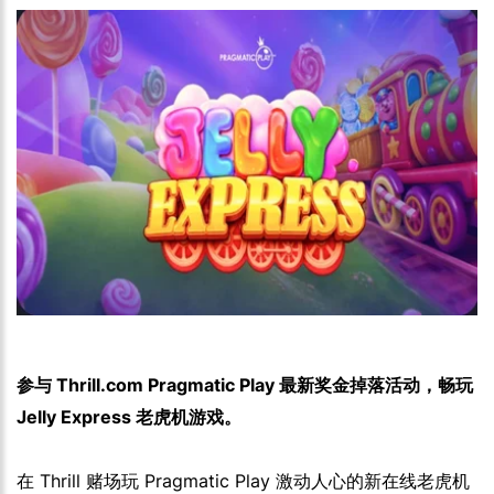
参与 Thrill.com Pragmatic Play 最新奖金掉落活动，畅玩
Jelly Express 老虎机游戏。
在 Thrill 赌场玩 Pragmatic Play 激动人心的新在线老虎机