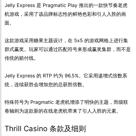
Jelly Express 是 Pragmatic Play 推出的一款快节奏老虎
机游戏，采用了该品牌标志性的鲜艳色彩和引人入胜的画
面。
这款游戏采用糖果主题设计，在 5x5 的游戏网格上进行集
群式赢奖。玩家可以通过匹配符号来形成赢奖集群，而不是
传统的赔付线。
Jelly Express 的 RTP 约为 96.5%。它采用递增式倍数系
统，连续获胜会增加您的总获胜倍数。
特殊符号为 Pragmatic 老虎机增添了明快的主题，而级联
卷轴则为这款新的在线老虎机带来了引人入胜的元素。
Thrill Casino 条款及细则