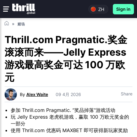
ZH
Sign in
赌场
Thrill.com Pragmatic.奖金
滚滚而来——Jelly Express
游戏最高奖金可达 100 万欧
元
Share
By
Alex Waite
09 4月 2026
参加 Thrill.com Pragmatic. “奖品掉落”游戏活动
玩 Jelly Express 老虎机游戏，赢取 100 万欧元奖金的
一部分
使用 Thrill.com 优惠码 MAXBET 即可获得新玩家奖励