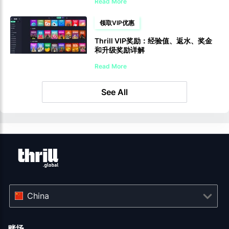
Read More
领取VIP优惠
Thrill VIP奖励：经验值、返水、奖金
和升级奖励详解
Read More
See All
China
赌场