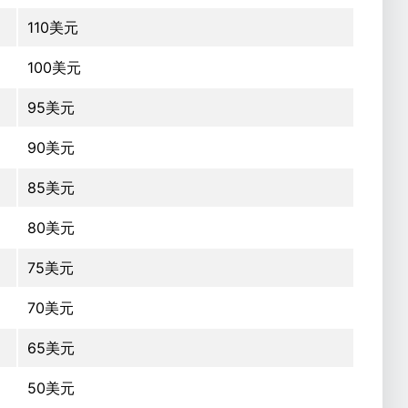
110美元
100美元
95美元
90美元
85美元
80美元
75美元
70美元
65美元
50美元