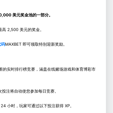
每日 10,000 美元奖金池的一部分。
 2,500 美元的奖金。
代码
MAXBET 即可领取特别迎新奖励。
项24小时不间断的实时排行榜竞赛，涵盖在线赌场游戏和体育博彩市
次投注将自动使您参加每日竞赛。
 24 小时，玩家可通过以下投注获得 XP。