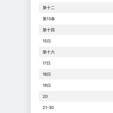
第十二
第13条
第十四
15日
第十六
17日
18日
19日
20
21-30