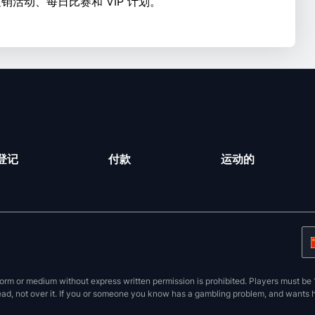
促销活动、每日比赛和 VIP 计划。
登记
付款
运动的
orm or medium without express written permission is prohibited. Players must be 1
ead, not over it. If you or someone you know has a gambling problem, and wants hel