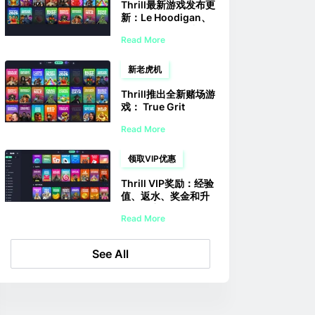
Thrill最新游戏发布更
新：Le Hoodigan、
Football 2026 和全
Read More
新赌场游戏
新老虎机
Thrill推出全新赌场游
戏： True Grit
Redemption 2、
Read More
Football 2026 等
领取VIP优惠
Thrill VIP奖励：经验
值、返水、奖金和升
级奖励详解
Read More
See All