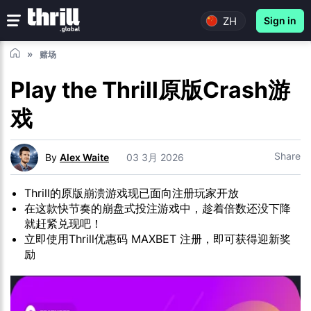
ZH
Sign in
赌场
Play the Thrill原版Crash游
戏
Share
By
Alex Waite
03 3月 2026
Thrill的原版崩溃游戏现已面向注册玩家开放
在这款快节奏的崩盘式投注游戏中，趁着倍数还没下降
就赶紧兑现吧！
立即使用Thrill优惠码 MAXBET 注册，即可获得迎新奖
励