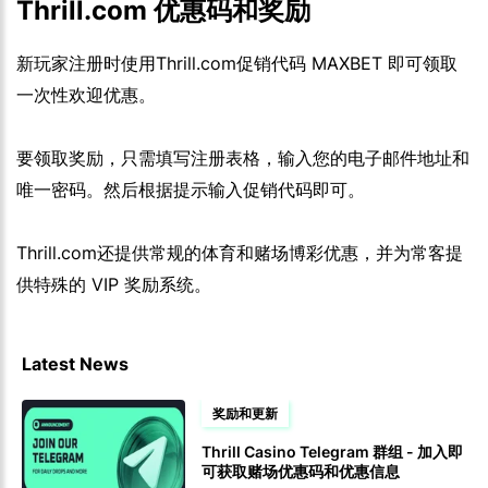
Thrill.com 优惠码和奖励
新玩家注册时使用Thrill.com促销代码 MAXBET 即可领取
一次性欢迎优惠。
要领取奖励，只需填写注册表格，输入您的电子邮件地址和
唯一密码。然后根据提示输入促销代码即可。
Thrill.com还提供常规的体育和赌场博彩优惠，并为常客提
供特殊的 VIP 奖励系统。
Latest News
奖励和更新
Thrill Casino Telegram 群组 - 加入即
可获取赌场优惠码和优惠信息