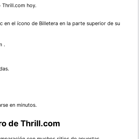
 Thrill.com hoy.
c en el ícono de Billetera en la parte superior de su
m .
das.
arse en minutos.
iro de Thrill.com
 comparación con muchos sitios de apuestas