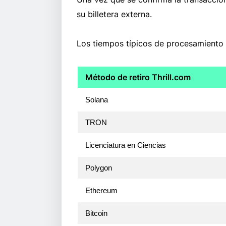
su billetera externa.
Los tiempos típicos de procesamiento d
Método de retiro Thrill.com
Solana
TRON
Licenciatura en Ciencias
Polygon
Ethereum
Bitcoin