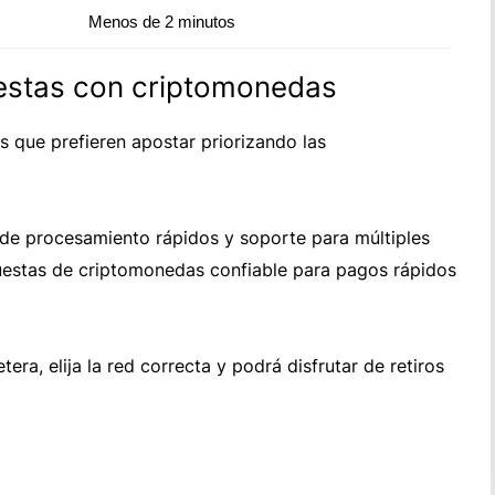
Menos de 2 minutos
uestas con criptomonedas
s que prefieren apostar priorizando las
 de procesamiento rápidos y soporte para múltiples
uestas de criptomonedas confiable para pagos rápidos
etera, elija la red correcta y podrá disfrutar de retiros