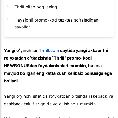
Thrill bilan bog'laning
Hayajonli promo-kod tez-tez so'raladigan
savollar
Yangi oʻyinchilar
Thrill.com
saytida yangi akkauntni
roʻyxatdan oʻtkazishda “Thrill” promo-kodi
NEWBONUSdan foydalanishlari mumkin, bu esa
mavjud boʻlgan eng katta xush kelibsiz bonusiga ega
boʻladi.
Yangi o'yinchi sifatida ro'yxatdan o'tishda rakeback va
cashback takliflariga da'vo qilishingiz mumkin.