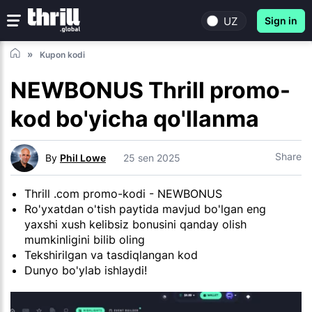
UZ
Sign in
Kupon kodi
NEWBONUS Thrill promo-
kod bo'yicha qo'llanma
Share
By
Phil Lowe
25 sen 2025
Thrill .com promo-kodi - NEWBONUS
Ro'yxatdan o'tish paytida mavjud bo'lgan eng
yaxshi xush kelibsiz bonusini qanday olish
mumkinligini bilib oling
Tekshirilgan va tasdiqlangan kod
Dunyo bo'ylab ishlaydi!