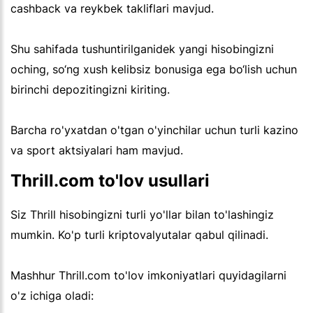
cashback va reykbek takliflari mavjud.
Shu sahifada tushuntirilganidek yangi hisobingizni
oching, so‘ng xush kelibsiz bonusiga ega bo‘lish uchun
birinchi depozitingizni kiriting.
Barcha ro'yxatdan o'tgan o'yinchilar uchun turli kazino
va sport aktsiyalari ham mavjud.
Thrill.com to'lov usullari
Siz Thrill hisobingizni turli yo'llar bilan to'lashingiz
mumkin. Ko'p turli kriptovalyutalar qabul qilinadi.
Mashhur Thrill.com to'lov imkoniyatlari quyidagilarni
o'z ichiga oladi: