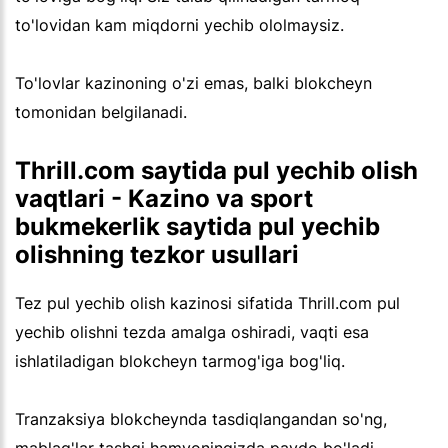
to'lovidan kam miqdorni yechib ololmaysiz.
To'lovlar kazinoning o'zi emas, balki blokcheyn
tomonidan belgilanadi.
Thrill.com saytida pul yechib olish
vaqtlari - Kazino va sport
bukmekerlik saytida pul yechib
olishning tezkor usullari
Tez pul yechib olish kazinosi sifatida Thrill.com pul
yechib olishni tezda amalga oshiradi, vaqti esa
ishlatiladigan blokcheyn tarmog'iga bog'liq.
Tranzaksiya blokcheynda tasdiqlangandan so'ng,
mablag'lar tashqi hamyoningizda paydo bo'ladi.