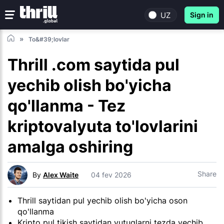
UZ
Sign in
To&#39;lovlar
Thrill .com saytida pul
yechib olish bo'yicha
qo'llanma - Tez
kriptovalyuta to'lovlarini
amalga oshiring
Share
By
Alex Waite
04 fev 2026
Thrill saytidan pul yechib olish bo'yicha oson
qo'llanma
Kripto pul tikish saytidan yutuqlarni tezda yechib