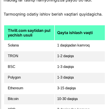
Tarmoqning odatiy ishlov berish vaqtlari quyidagicha.
Thrill.com saytidan pul
Qayta ishlash vaqti
yechish usuli
Solana
1 daqiqadan kamroq
TRON
1-2 daqiqa
BSC
1-3 daqiqa
Polygon
1-3 daqiqa
Ethereum
3-15 daqiqa
Bitcoin
10-30 daqiqa