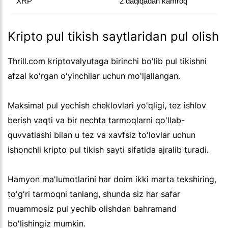
XRP
2 daqiqadan kamroq
Kripto pul tikish saytlaridan pul olish
Thrill.com kriptovalyutaga birinchi bo'lib pul tikishni
afzal ko'rgan o'yinchilar uchun mo'ljallangan.
Maksimal pul yechish cheklovlari yo'qligi, tez ishlov
berish vaqti va bir nechta tarmoqlarni qo'llab-
quvvatlashi bilan u tez va xavfsiz to'lovlar uchun
ishonchli kripto pul tikish sayti sifatida ajralib turadi.
Hamyon ma'lumotlarini har doim ikki marta tekshiring,
to'g'ri tarmoqni tanlang, shunda siz har safar
muammosiz pul yechib olishdan bahramand
bo'lishingiz mumkin.