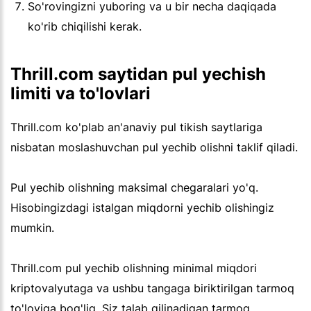
So'rovingizni yuboring va u bir necha daqiqada
ko'rib chiqilishi kerak.
Thrill.com saytidan pul yechish
limiti va to'lovlari
Thrill.com ko'plab an'anaviy pul tikish saytlariga
nisbatan moslashuvchan pul yechib olishni taklif qiladi.
Pul yechib olishning maksimal chegaralari yo'q.
Hisobingizdagi istalgan miqdorni yechib olishingiz
mumkin.
Thrill.com pul yechib olishning minimal miqdori
kriptovalyutaga va ushbu tangaga biriktirilgan tarmoq
to'loviga bog'liq. Siz talab qilinadigan tarmoq